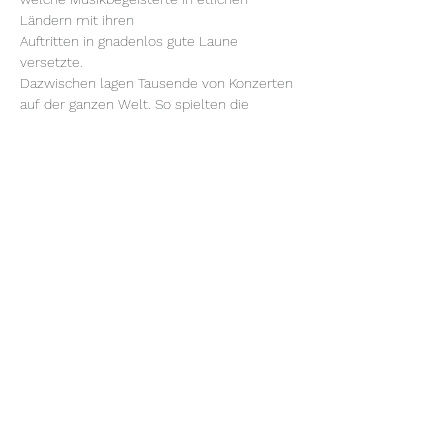
Ländern mit ihren
Auftritten in gnadenlos gute Laune 
versetzte.
Dazwischen lagen Tausende von Konzerten 
auf der ganzen Welt. So spielten die 
Gypsys bei
Firmenveranstaltungen von der Allianz, der 
Deutschen Bank, Mercedes, BMW, Thyssen
Mehr anzeigen
Diese Veranstaltung teilen