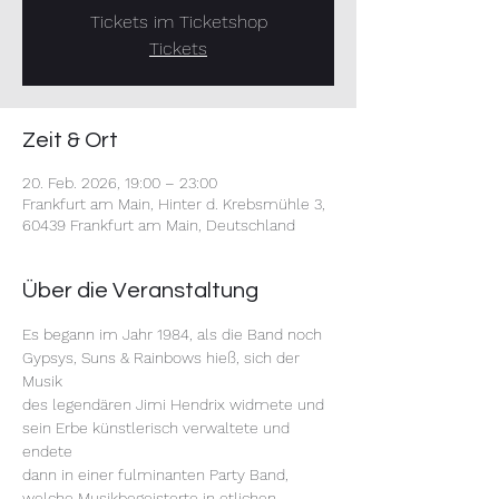
Tickets im Ticketshop
Tickets
Zeit & Ort
20. Feb. 2026, 19:00 – 23:00
Frankfurt am Main, Hinter d. Krebsmühle 3,
60439 Frankfurt am Main, Deutschland
Über die Veranstaltung
Es begann im Jahr 1984, als die Band noch 
Gypsys, Suns & Rainbows hieß, sich der 
Musik
des legendären Jimi Hendrix widmete und 
sein Erbe künstlerisch verwaltete und 
endete
dann in einer fulminanten Party Band, 
welche Musikbegeisterte in etlichen 