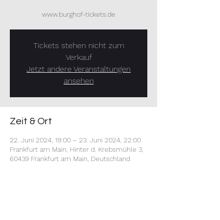
www.burghof-tickets.de
Tickets stehen nicht zum
Verkauf
Jetzt andere Veranstaltungen
ansehen
Zeit & Ort
22. Juni 2024, 19:00 – 23. Juni 2024, 22:00
Frankfurt am Main, Hinter d. Krebsmühle 3,
60439 Frankfurt am Main, Deutschland
Diese Veranstaltung teilen