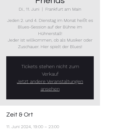
Friends
Di., 11. Juni
  |  
Frankfurt am Main
Jeden 2. und 4. Dienstag im Monat heißt es
Blues-Session auf der Bühne im
Hühnerstall!
Jeder ist willkommen, ob als Musiker oder
Zuschauer. Hier spielt der Blues!
Tickets stehen nicht zum
Verkauf
Jetzt andere Veranstaltungen
ansehen
Zeit & Ort
11. Juni 2024, 19:00 – 23:00
Frankfurt am Main, Hinter d. Krebsmühle 3,
60439 Frankfurt am Main, Deutschland