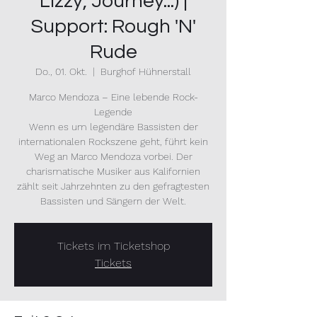
Lizzy, Journey...) |
Support: Rough 'N'
Rude
Do., 01. Okt.
  |  
Burghof Hühnerstall
Marco Mendoza – Eine lebende Rock-
Legende
Wenn es um legendäre Bassisten der
internationalen Rockszene geht, führt kein
Weg an Marco Mendoza vorbei. Der
charismatische Musiker aus Kalifornien
zählt seit Jahrzehnten zu den gefragtesten
Bassisten und Sängern der Welt.
Tickets im Ticketshop
Tickets