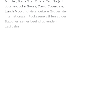
Murder
, 
Black Star Riders
, 
Ted Nugent
, 
Journey
, 
John Sykes
, 
David Coverdale
, 
Lynch Mob
 und viele weitere Größen der 
internationalen Rockszene zählen zu den 
Stationen seiner beeindruckenden 
Laufbahn.
Doch Marco ist weit mehr als nur ein 
Ausnahmemusiker am Bass. Mit seiner 
markanten Stimme, seiner sympathischen 
Ausstrahlung und seiner Nähe zum 
Publikum schafft er eine Atmosphäre, die 
jedes Konzert zu einem besonderen 
Erlebnis macht. Seine Soloalben 
"Live for 
Tomorrow"
, 
"Casa Mendoza"
, 
"Viva La 
Rock"
 und 
"New Direction"
 zeigen 
eindrucksvoll, dass er auch als Frontmann 
und Songwriter überzeugt.
Wer…
Mehr anzeigen