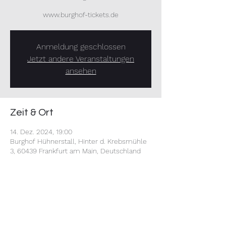
www.burghof-tickets.de
Anmeldung geschlossen
Jetzt andere Veranstaltungen
ansehen
Zeit & Ort
14. Dez. 2024, 19:00
Burghof Hühnerstall, Hinter d. Krebsmühle
3, 60439 Frankfurt am Main, Deutschland
Diese Veranstaltung teilen