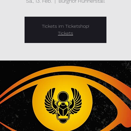
Sa., 13. Feb.
  |  
Burghof Hühnerstall
Tickets im Ticketshop!
Tickets