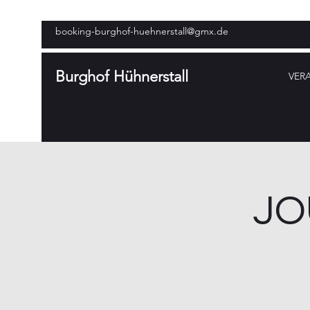
booking-burghof-huehnerstall@gmx.de
Burghof Hühnerstall
VER
JO