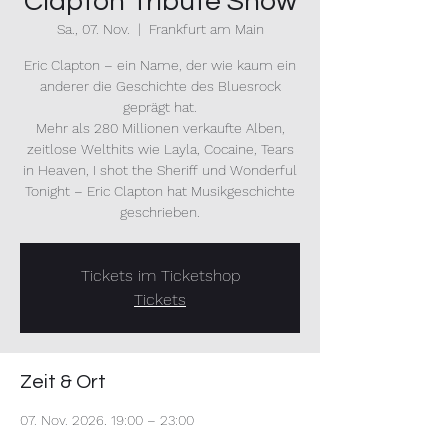
Clapton Tribute Show
Sa., 07. Nov.
  |  
Frankfurt am Main
Eric Clapton – ein Name, der wie kaum ein
anderer die Geschichte des Bluesrock
geprägt hat.
Mehr als 280 Millionen verkaufte Alben,
zeitlose Welthits wie Layla, Cocaine, Tears
in Heaven, I shot the Sheriff und Wonderful
Tonight – Eric Clapton hat Musikgeschichte
geschrieben.
Tickets im Ticketshop
Tickets
Zeit & Ort
07. Nov. 2026, 19:00 – 23:00
Frankfurt am Main, Hinter d. Krebsmühle 3,