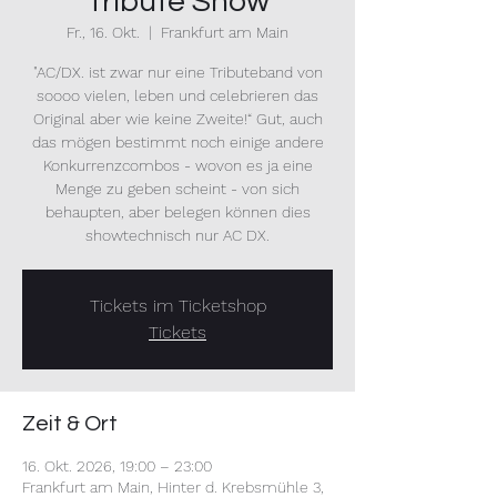
Tribute Show
Fr., 16. Okt.
  |  
Frankfurt am Main
"AC/DX. ist zwar nur eine Tributeband von
soooo vielen, leben und celebrieren das
Original aber wie keine Zweite!“ Gut, auch
das mögen bestimmt noch einige andere
Konkurrenzcombos - wovon es ja eine
Menge zu geben scheint - von sich
behaupten, aber belegen können dies
showtechnisch nur AC DX.
Tickets im Ticketshop
Tickets
Zeit & Ort
16. Okt. 2026, 19:00 – 23:00
Frankfurt am Main, Hinter d. Krebsmühle 3,