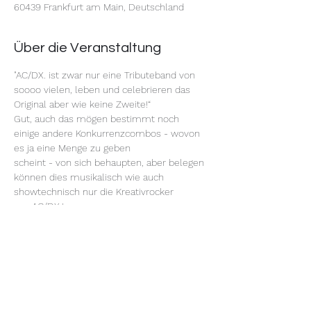
60439 Frankfurt am Main, Deutschland
Über die Veranstaltung
"AC/DX. ist zwar nur eine Tributeband von 
soooo vielen, leben und celebrieren das 
Original aber wie keine Zweite!“
Gut, auch das mögen bestimmt noch 
einige andere Konkurrenzcombos - wovon 
es ja eine Menge zu geben
scheint - von sich behaupten, aber belegen 
können dies musikalisch wie auch 
showtechnisch nur die Kreativrocker
um AC/DX.!
- Wo sonst werden schon echte Kanonen 
zu `For those about to rock` abgefeuert?
- Wer sonst - außer das Original - 
hämmert ´live-haftig´ mit Hammer & 
Galle auf die Glocken der Finsternis ein?