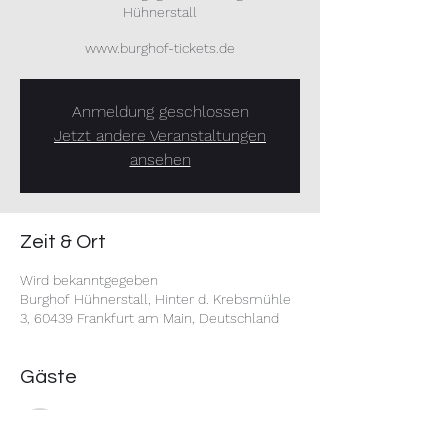
Hühnerstall
www.burghof-tickets.de
Anmeldung geschlossen
Jetzt andere Veranstaltungen
ansehen
Zeit & Ort
Wird bekanntgegeben
Burghof Hühnerstall, Hinter d. Krebsmühle
3, 60439 Frankfurt am Main, Deutschland
Gäste
Alle ansehen